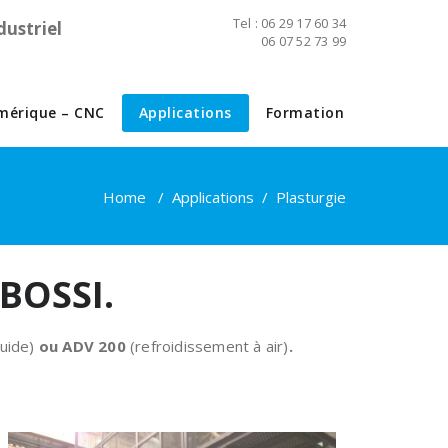
Tel : 06 29 17 60 34
dustriel
06 07 52 73 99
érique – CNC
Applications
Formation
Home
/
Applications
/
Plasturgie
BOSSI.
uide)
ou ADV 200
(refroidissement à air)
.